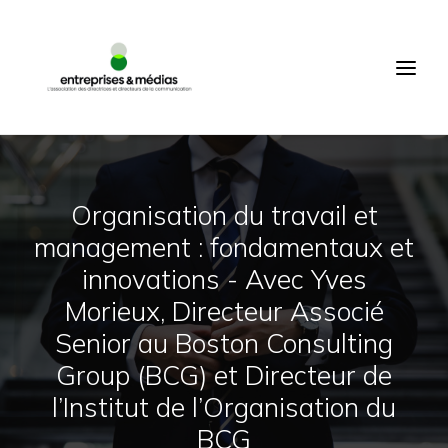
ACCUEIL
QUI SOMMES-NOUS ?
PRODUCTIONS
ÉVÉNEMENTS
COMMUNAUTÉ
Organisation du travail et
management : fondamentaux et
MEMBRES
innovations - Avec Yves
CONNEXION
Morieux, Directeur Associé
FR
Senior au Boston Consulting
RECHERCHE
Group (BCG) et Directeur de
l’Institut de l’Organisation du
BCG