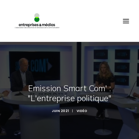
ACCUEIL
QUI SOMMES-NOUS ?
PRODUCTIONS
ÉVÉNEMENTS
COMMUNAUTÉ
MEMBRES
Emission Smart Com' :
CONNEXION
"L'entreprise politique"
FR
RECHERCHE
JUIN 2021
|
VIDÉO