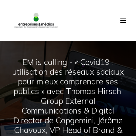
ACCUEIL
QUI SOMMES-NOUS ?
PRODUCTIONS
ÉVÉNEMENTS
EM is calling - « Covid19 :
COMMUNAUTÉ
utilisation des réseaux sociaux
MEMBRES
pour mieux comprendre ses
CONNEXION
publics » avec Thomas Hirsch,
FR
Group External
Communications & Digital
RECHERCHE
Director de Capgemini, Jérôme
Chavoux, VP Head of Brand &