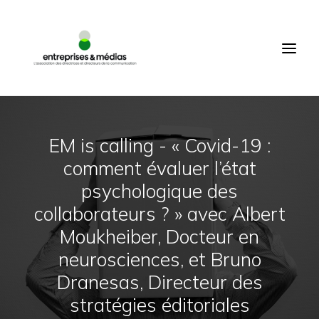
ACCUEIL
QUI SOMMES-NOUS ?
PRODUCTIONS
ÉVÉNEMENTS
EM is calling - « Covid-19 :
COMMUNAUTÉ
comment évaluer l’état
MEMBRES
psychologique des
CONNEXION
collaborateurs ? » avec Albert
FR
Moukheiber, Docteur en
neurosciences, et Bruno
RECHERCHE
Dranesas, Directeur des
stratégies éditoriales