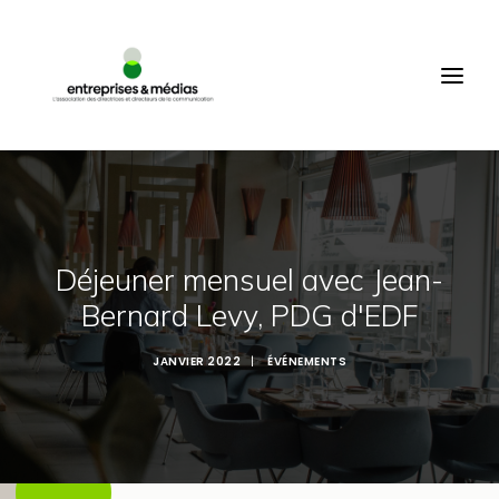
ACCUEIL
QUI SOMMES-NOUS ?
PRODUCTIONS
ÉVÉNEMENTS
COMMUNAUTÉ
MEMBRES
Déjeuner mensuel avec Jean-
Bernard Levy, PDG d'EDF
CONNEXION
FR
JANVIER 2022
|
ÉVÉNEMENTS
RECHERCHE