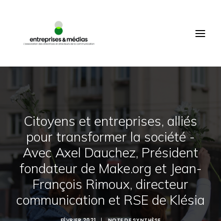
ACCUEIL
QUI SOMMES-NOUS ?
PRODUCTIONS
ÉVÉNEMENTS
COMMUNAUTÉ
Citoyens et entreprises, alliés
MEMBRES
pour transformer la société -
CONNEXION
Avec Axel Dauchez, Président
FR
fondateur de Make.org et Jean-
RECHERCHE
François Rimoux, directeur
communication et RSE de Klésia
FÉVRIER 2021
|
NOTE DE SYNTHÈSE