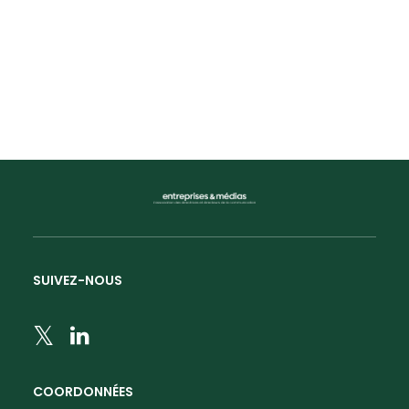
– MARSEILLE
DÉCEMBRE 2020
1
…
14
15
16
17
18
…
20
SUIVEZ-NOUS
COORDONNÉES